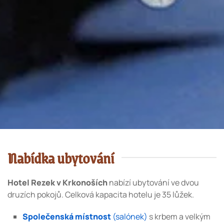
Nabídka ubytování
Hotel Rezek v Krkonoších
nabízí ubytování ve dvou
druzích pokojů. Celková kapacita hotelu je 35 lůžek.
Společenská místnost
(salónek)
s krbem a velkým