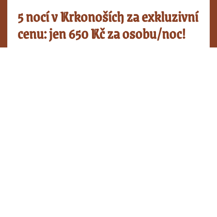
5 nocí v Krkonoších za exkluzivní
cenu: jen 650 Kč za osobu/noc!
Hledáte ideální místo pro firemní akci, školení,
teambuilding, nebo velkolepou rodinnou oslavu?
Více informací »
Ceník ubytování
TYP POKOJE
DEN SE SNÍDANÍ
2 lůžkový pokoj
1.700 Kč
4 lůžkový pokoj
3.400 Kč