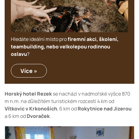
Hledáte ideální místo pro
firemní akci, školení,
teambuilding, nebo velkolepou rodinnou
oslavu
?
Více »
Horský hotel Rezek
se nachází v nadmořské výšce 870
m n.m. na důležitém turistickém rozcestí 4 km od
Vítkovic v Krkonoších
, 6 km od
Rokytnice nad Jizerou
a 6 km od
Dvoraček
.